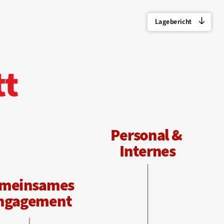
Lagebericht
tt
P
ersonal & 
Internes
meinsames 
ngagement