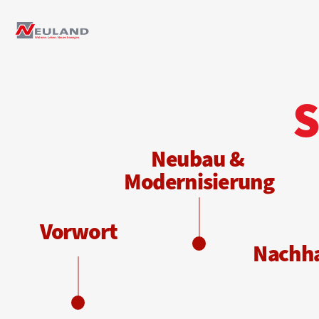
S
N
eubau & 
Modernisierung
Vorwort
N
achha