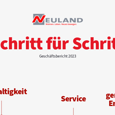
chritt für Schri
Geschäftsbericht 2023
ltigkeit
g
e
S
ervice
E