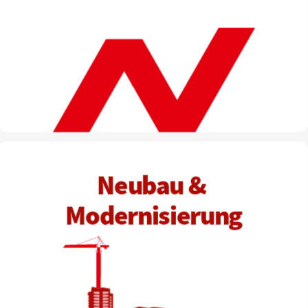
N
eubau & 
Modernisierung