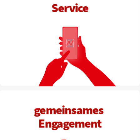
S
ervice
g
emeinsames 
Engagement